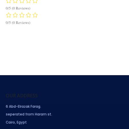
0/5
(0 Reviews)
0/5
(0 Reviews)
OUR ADDRESS
6 Abd-Elrazak Farag.
seperated from Haram st.
Cairo, Egypt